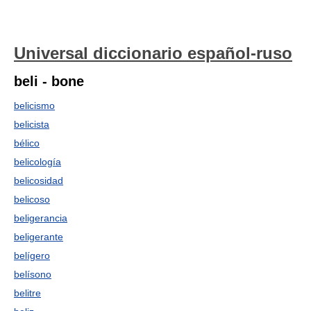
Universal diccionario español-ruso
beli - bone
belicismo
belicista
bélico
belicología
belicosidad
belicoso
beligerancia
beligerante
belígero
belísono
belitre