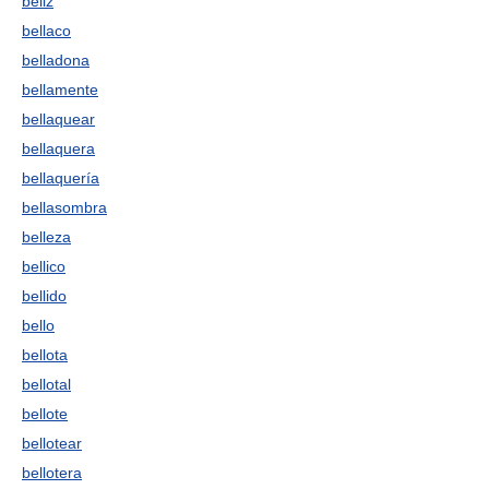
beliz
bellaco
belladona
bellamente
bellaquear
bellaquera
bellaquería
bellasombra
belleza
bellico
bellido
bello
bellota
bellotal
bellote
bellotear
bellotera