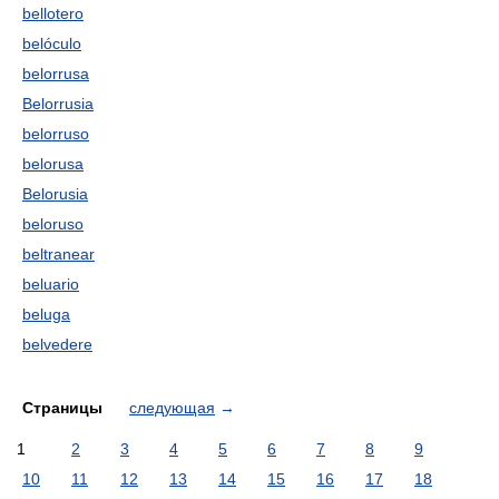
bellotero
belóculo
belorrusa
Belorrusia
belorruso
belorusa
Belorusia
beloruso
beltranear
beluario
beluga
belvedere
Страницы
следующая
→
1
2
3
4
5
6
7
8
9
10
11
12
13
14
15
16
17
18